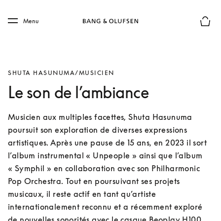
Skip to main content
Skip to main footer
Menu
Le mod
SHUTA HASUNUMA/MUSICIEN
Le son de l’ambiance
Musicien aux multiples facettes, Shuta Hasunuma 
poursuit son exploration de diverses expressions 
artistiques. Après une pause de 15 ans, en 2023 il sort 
l’album instrumental « Unpeople » ainsi que l’album 
« Symphil » en collaboration avec son Philharmonic 
Pop Orchestra. Tout en poursuivant ses projets 
musicaux, il reste actif en tant qu’artiste 
internationalement reconnu et a récemment exploré 
de nouvelles sonorités avec le casque Beoplay H100.