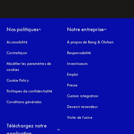
Nos politiques
Notre entreprise
Accessibilité
s’ouvre dans un nouvel onglet
À propos de Bang & Olufsen
Contrefaçon
s’ouvre dans un nouvel onglet
Responsabilité
Modifier les paramètres de
Investisseurs
cookies
Emploi
Cookie Policy
s’ouvre dans un nouvel onglet
Presse
Politiques de confidentialité
s’ouvre dans un nouvel onglet
Custom integration
Conditions générales
Devenir revendeur
Visite de l'usine
Téléchargez notre 
application