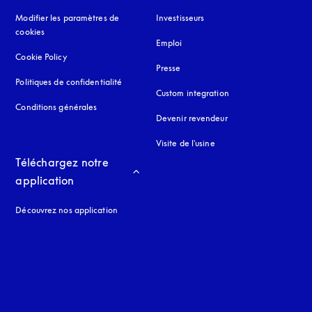
Modifier les paramètres de
Investisseurs
cookies
Emploi
Cookie Policy
s’ouvre dans un nouvel onglet
Presse
Politiques de confidentialité
s’ouvre dans un nouvel onglet
Custom integration
Conditions générales
Devenir revendeur
Visite de l'usine
Téléchargez notre 
application
Découvrez nos application
 onglet
nglet