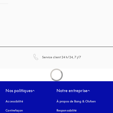
s’ouvre dans un nouvel
Service client 24 h/24, 7 j/7
Nos politiques
Notre entreprise
Accessibilité
s’ouvre dans un nouvel onglet
À propos de Bang & Olufsen
Contrefaçon
s’ouvre dans un nouvel onglet
Responsabilité