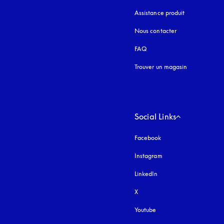
Assistance produit
Nous contacter
FAQ
Trouver un magasin
Social Links
Facebook
Instagram
s’ouvre dans un nouvel
LinkedIn
X
Youtube
s’ouvre dans un nouvel o