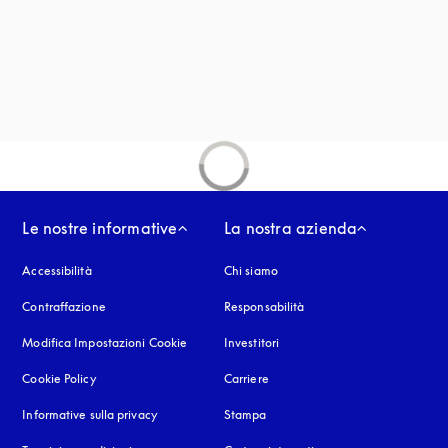
estra
Le nostre informative
La nostra azienda
Accessibilità
si apre in una nuova finestra
Chi siamo
Contraffazione
si apre in una nuova finestra
Responsabilità
Modifica Impostazioni Cookie
Investitori
Cookie Policy
si apre in una nuova finestra
Carriere
Informative sulla privacy
si apre in una nuova finestra
Stampa