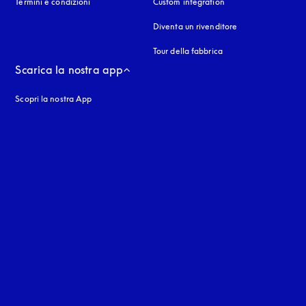
Termini e condizioni
Custom integration
Diventa un rivenditore
Tour della fabbrica
Scarica la nostra app
Scopri la nostra App
nestra
stra
uage
: