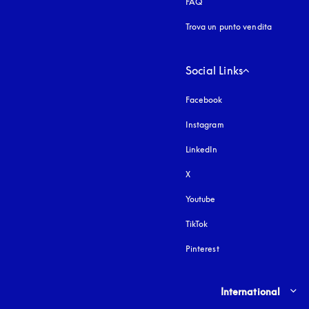
FAQ
Trova un punto vendita
Social Links
Facebook
Instagram
si apre in una nuova fi
LinkedIn
X
Youtube
si apre in una nuova fine
TikTok
Pinterest
Select country and lang
International