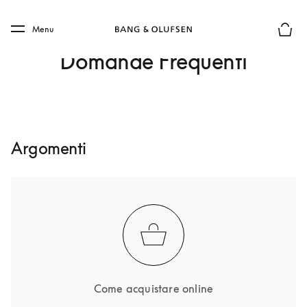
Skip to main content
Skip to main footer
Menu
Chius
Domande Frequenti
Argomenti
Come acquistare online