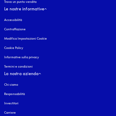
Trova un punto vendita
Le nostre informative
Accessibilità
si apre in una nuova finestra
Contraffazione
si apre in una nuova finestra
Modifica Impostazioni Cookie
Cookie Policy
si apre in una nuova finestra
Informative sulla privacy
si apre in una nuova finestra
Termini e condizioni
La nostra azienda
Chi siamo
Responsabilità
Investitori
Carriere