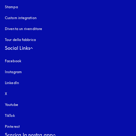
Stampa
Custom integration
Diventa un rivenditore
Tour della fabbrica
Social Links
Facebook
Instagram
si apre in una nuova finestra
LinkedIn
X
Youtube
si apre in una nuova finestra
TikTok
Pinterest
Scarica la nostra app