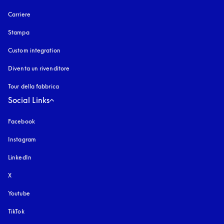
Carriere
Stampa
Custom integration
Diventa un rivenditore
Tour della fabbrica
Social Links
Facebook
Instagram
si apre in una nuova finestra
LinkedIn
X
Youtube
si apre in una nuova finestra
TikTok