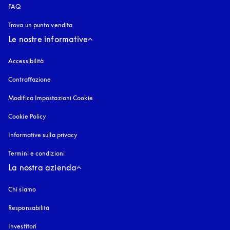
FAQ
Trova un punto vendita
Le nostre informative
Accessibilità
si apre in una nuova finestra
Contraffazione
si apre in una nuova finestra
Modifica Impostazioni Cookie
Cookie Policy
si apre in una nuova finestra
Informative sulla privacy
si apre in una nuova finestra
Termini e condizioni
La nostra azienda
Chi siamo
Responsabilità
Investitori