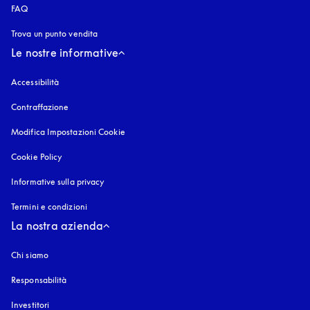
FAQ
Trova un punto vendita
Le nostre informative
Accessibilità
si apre in una nuova finestra
Contraffazione
si apre in una nuova finestra
Modifica Impostazioni Cookie
Cookie Policy
si apre in una nuova finestra
Informative sulla privacy
si apre in una nuova finestra
Termini e condizioni
La nostra azienda
Chi siamo
Responsabilità
Investitori