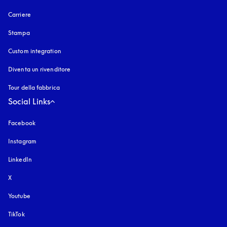
Carriere
Stampa
Custom integration
Diventa un rivenditore
Tour della fabbrica
Social Links
Facebook
Instagram
si apre in una nuova finestra
LinkedIn
X
Youtube
si apre in una nuova finestra
TikTok