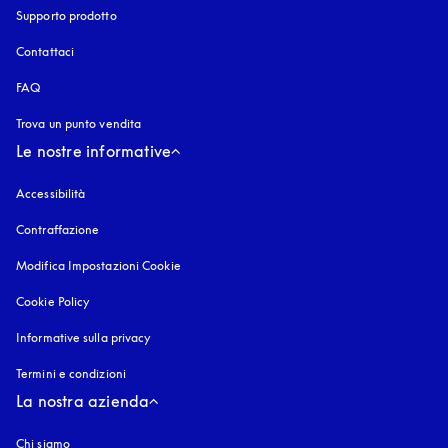
Supporto prodotto
Contattaci
FAQ
Trova un punto vendita
Le nostre informative
Accessibilità
si apre in una nuova finestra
Contraffazione
si apre in una nuova finestra
Modifica Impostazioni Cookie
Cookie Policy
si apre in una nuova finestra
Informative sulla privacy
si apre in una nuova finestra
Termini e condizioni
La nostra azienda
Chi siamo