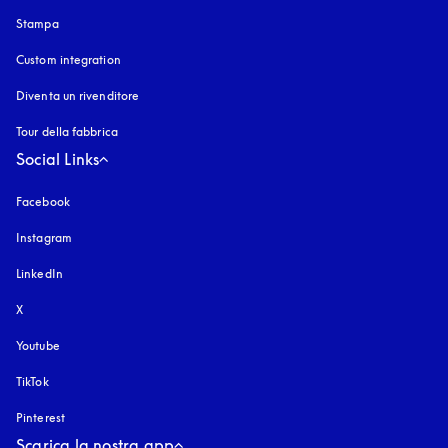
Stampa
Custom integration
Diventa un rivenditore
Tour della fabbrica
Social Links
Facebook
Instagram
si apre in una nuova finestra
LinkedIn
X
Youtube
si apre in una nuova finestra
TikTok
Pinterest
Scarica la nostra app