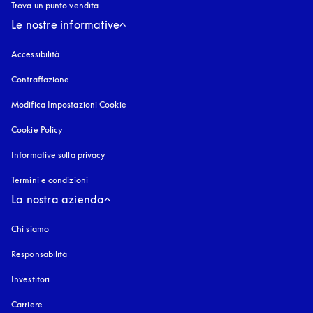
Trova un punto vendita
Le nostre informative
Accessibilità
si apre in una nuova finestra
Contraffazione
si apre in una nuova finestra
Modifica Impostazioni Cookie
Cookie Policy
si apre in una nuova finestra
Informative sulla privacy
si apre in una nuova finestra
Termini e condizioni
La nostra azienda
Chi siamo
Responsabilità
Investitori
Carriere