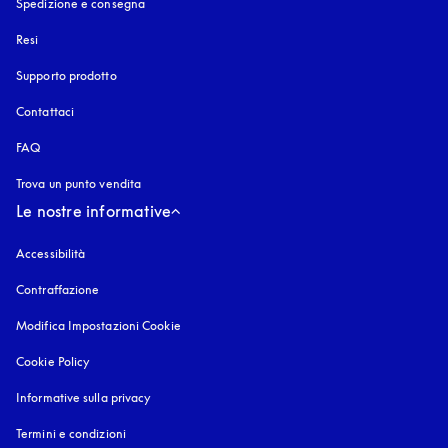
Spedizione e consegna
Resi
Supporto prodotto
Contattaci
FAQ
Trova un punto vendita
Le nostre informative
Accessibilità
si apre in una nuova finestra
Contraffazione
si apre in una nuova finestra
Modifica Impostazioni Cookie
Cookie Policy
si apre in una nuova finestra
Informative sulla privacy
si apre in una nuova finestra
Termini e condizioni