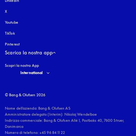
LinkedIn
X
Youtube
si apre in una nuova finestra
TikTok
Pinterest
Scarica la nostra app
Scopri la nostra App
Select country and language
:
International
© Bang & Olufsen 2026
Nome dell'azienda: Bang & Olufsen AS

Amministratore delegato (Interim): Nikolaj Wendelboe 

Indirizzo commerciale: Bang & Olufsen Allé 1, Postboks 40, 7600 Struer, 
Danimarca

Numero di telefono: +45 96 84 11 22
