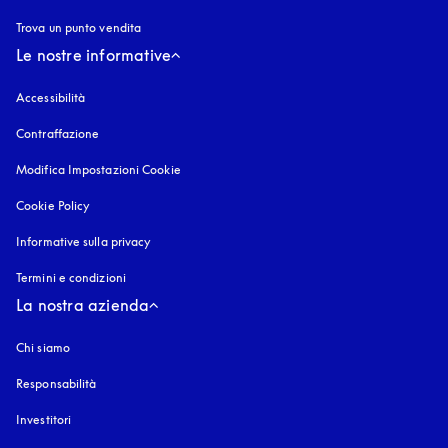
Trova un punto vendita
Le nostre informative
Accessibilità
si apre in una nuova finestra
Contraffazione
si apre in una nuova finestra
Modifica Impostazioni Cookie
Cookie Policy
si apre in una nuova finestra
Informative sulla privacy
si apre in una nuova finestra
Termini e condizioni
La nostra azienda
Chi siamo
Responsabilità
Investitori