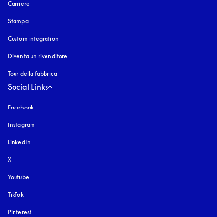
Carriere
Stampa
Custom integration
Diventa un rivenditore
Tour della fabbrica
Social Links
Facebook
Instagram
si apre in una nuova finestra
LinkedIn
X
Youtube
si apre in una nuova finestra
TikTok
Pinterest