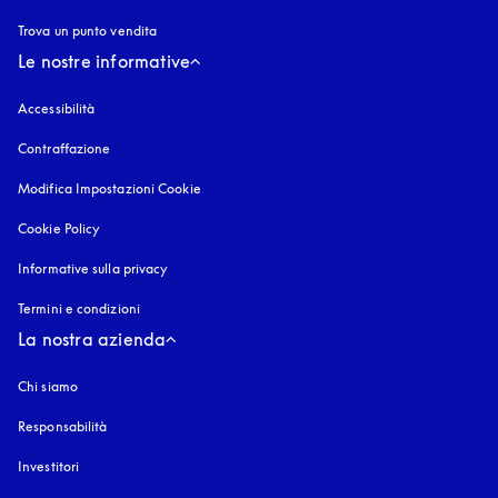
Trova un punto vendita
Le nostre informative
Accessibilità
si apre in una nuova finestra
Contraffazione
si apre in una nuova finestra
Modifica Impostazioni Cookie
Cookie Policy
si apre in una nuova finestra
Informative sulla privacy
si apre in una nuova finestra
Termini e condizioni
La nostra azienda
Chi siamo
Responsabilità
Investitori