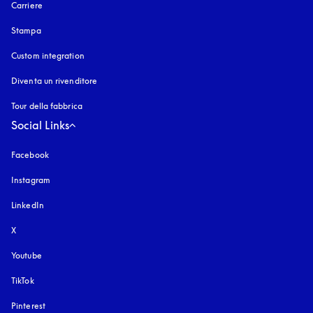
Carriere
Stampa
Custom integration
Diventa un rivenditore
Tour della fabbrica
Social Links
Facebook
Instagram
si apre in una nuova finestra
LinkedIn
X
Youtube
si apre in una nuova finestra
TikTok
Pinterest