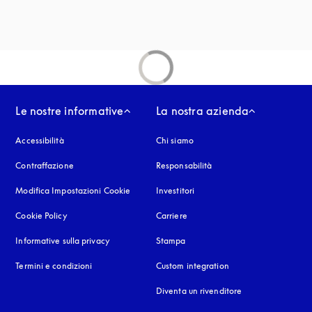
Le nostre informative
La nostra azienda
Accessibilità
si apre in una nuova finestra
Chi siamo
Contraffazione
si apre in una nuova finestra
Responsabilità
Modifica Impostazioni Cookie
Investitori
Cookie Policy
si apre in una nuova finestra
Carriere
Informative sulla privacy
si apre in una nuova finestra
Stampa
Termini e condizioni
Custom integration
Diventa un rivenditore