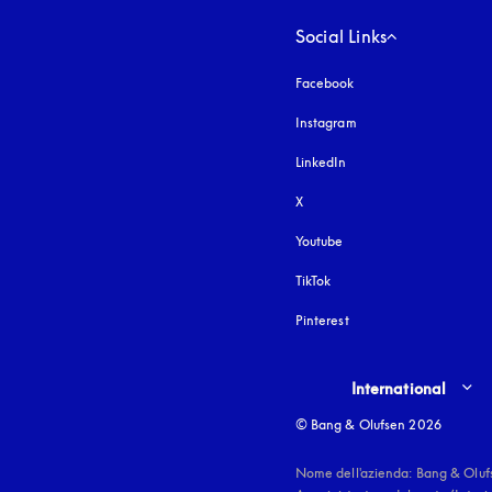
Social Links
Facebook
Instagram
si apre in una nuova fi
LinkedIn
X
Youtube
si apre in una nuova fine
TikTok
Pinterest
Select country and lang
International
© Bang & Olufsen 2026
Nome dell'azienda: Bang & Oluf