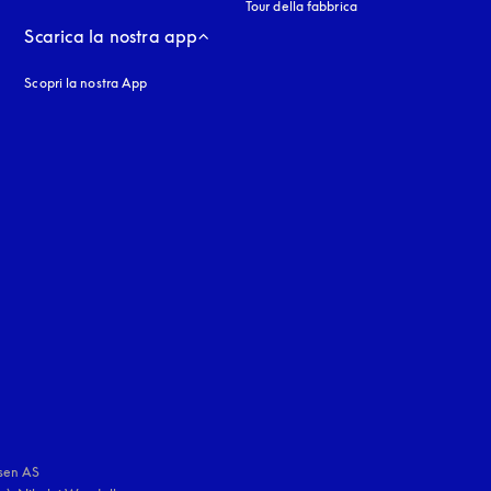
Tour della fabbrica
Scarica la nostra app
Scopri la nostra App
nestra
stra
uage
:
sen AS
