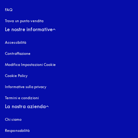
FAQ
Trova un punto vendita
Le nostre informative
Accessibilità
si apre in una nuova finestra
Contraffazione
si apre in una nuova finestra
Modifica Impostazioni Cookie
Cookie Policy
si apre in una nuova finestra
Informative sulla privacy
si apre in una nuova finestra
Termini e condizioni
La nostra azienda
Chi siamo
Responsabilità