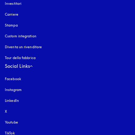
Investitori
Carriere
Stampa
Custom integration
Diventa un rivenditore
Tour della fabbrica
Social Links
Facebook
Instagram
si apre in una nuova finestra
LinkedIn
X
Youtube
si apre in una nuova finestra
TikTok