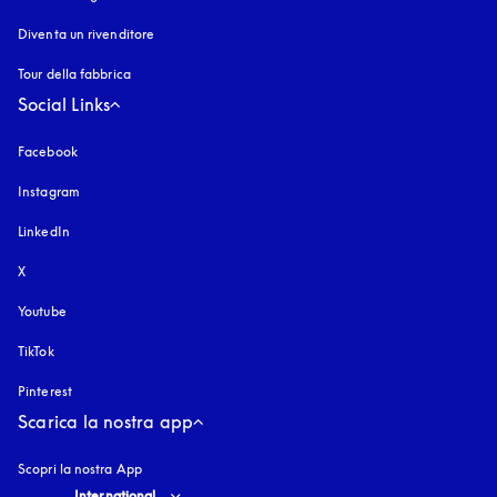
Diventa un rivenditore
Tour della fabbrica
Social Links
Facebook
Instagram
si apre in una nuova finestra
LinkedIn
X
Youtube
si apre in una nuova finestra
TikTok
Pinterest
Scarica la nostra app
Scopri la nostra App
Select country and language
:
International