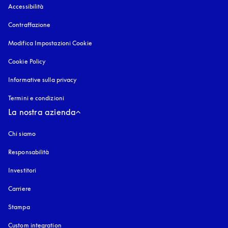
Accessibilità
si apre in una nuova finestra
Contraffazione
si apre in una nuova finestra
Modifica Impostazioni Cookie
Cookie Policy
si apre in una nuova finestra
Informative sulla privacy
si apre in una nuova finestra
Termini e condizioni
La nostra azienda
Chi siamo
Responsabilità
Investitori
Carriere
Stampa
Custom integration