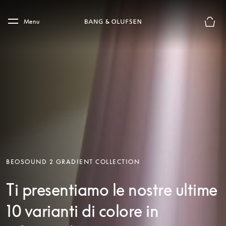
Skip to main content
Skip to main footer
Menu
Chius
BEOSOUND 2 GRADIENT COLLECTION
Ti presentiamo le nostre ultime
10 varianti di colore in