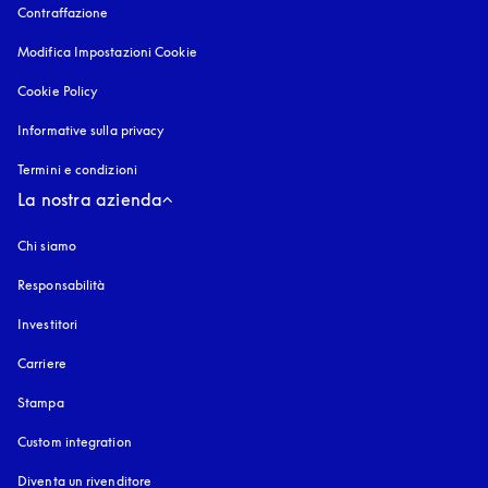
Contraffazione
si apre in una nuova finestra
Modifica Impostazioni Cookie
Cookie Policy
si apre in una nuova finestra
Informative sulla privacy
si apre in una nuova finestra
Termini e condizioni
La nostra azienda
Chi siamo
Responsabilità
Investitori
Carriere
Stampa
Custom integration
Diventa un rivenditore