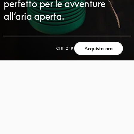
perfetto per le avventure
all’aria aperta.
Acquista ora
CHF 249
SCORRI
SCORRI
PER
PER
SCOPRIRE
SCOPRIRE
DI
DI
PIÙ
PIÙ