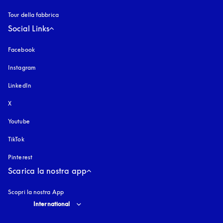
Tour della fabbrica
Social Links
Facebook
Instagram
si apre in una nuova finestra
LinkedIn
X
Youtube
si apre in una nuova finestra
TikTok
Pinterest
Scarica la nostra app
Scopri la nostra App
Select country and language
:
International