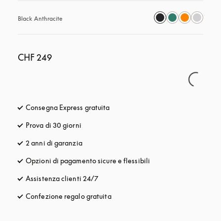
Black Anthracite
CHF 249
Consegna Express gratuita
si apre in una nuova finestra
Prova di 30 giorni
si apre in una nuova finestra
2 anni di garanzia
Opzioni di pagamento sicure e flessibili
si apre in una nuova fi
Assistenza clienti 24/7
si apre in una nuova finestra
Confezione regalo gratuita
si apre in una nuova finestra