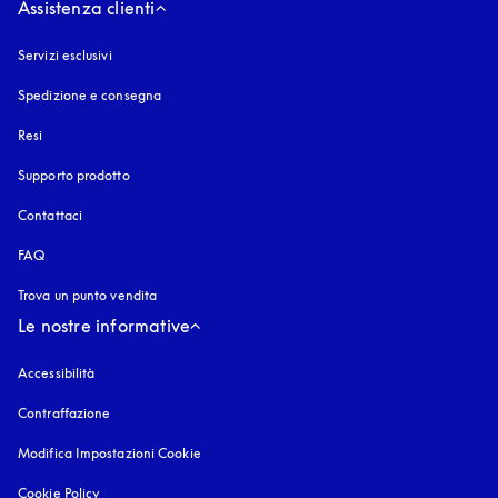
Assistenza clienti
Servizi esclusivi
Spedizione e consegna
Resi
Supporto prodotto
Contattaci
FAQ
Trova un punto vendita
Le nostre informative
Accessibilità
si apre in una nuova finestra
Contraffazione
si apre in una nuova finestra
Modifica Impostazioni Cookie
Cookie Policy
si apre in una nuova finestra