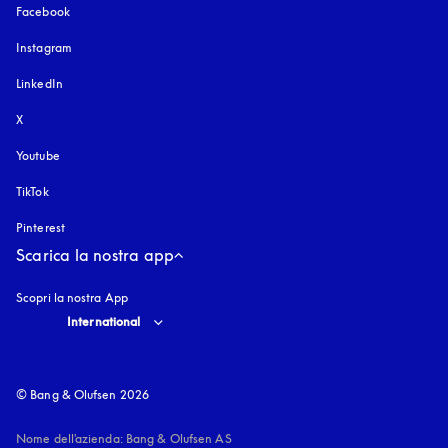
Facebook
Instagram
si apre in una nuova finestra
LinkedIn
X
Youtube
si apre in una nuova finestra
TikTok
Pinterest
Scarica la nostra app
Scopri la nostra App
Select country and language
:
International
© Bang & Olufsen 2026
Nome dell'azienda: Bang & Olufsen AS
