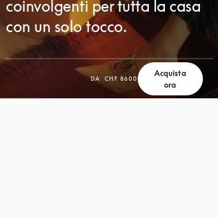
coinvolgenti per tutta la casa
con un solo tocco.
Acquista
DA
CHF 8600
SCORRI
ora
SCORRI
PER
PER
SCOPRIRE
SCOPRIRE
DI
DI
PIÙ
PIÙ