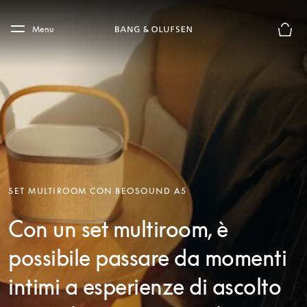
Skip to main content
Skip to main footer
Menu
Chius
SET MULTIROOM CON BEOSOUND A5
Con un set multiroom, è
possibile passare da momenti
intimi a esperienze di ascolto