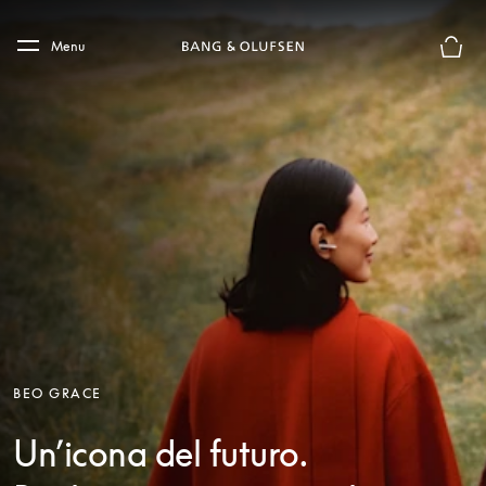
Skip to main content
Skip to main footer
Menu
Chius
BEO GRACE
Un’icona del futuro.