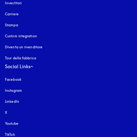
Investitori
Carriere
Stampa
Custom integration
Diventa un rivenditore
Tour della fabbrica
Social Links
Facebook
Instagram
si apre in una nuova finestra
LinkedIn
X
Youtube
si apre in una nuova finestra
TikTok