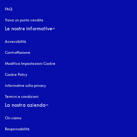
FAQ
Trova un punto vendita
Le nostre informative
Accessibilità
si apre in una nuova finestra
Contraffazione
si apre in una nuova finestra
Modifica Impostazioni Cookie
Cookie Policy
si apre in una nuova finestra
Informative sulla privacy
si apre in una nuova finestra
Termini e condizioni
La nostra azienda
Chi siamo
Responsabilità