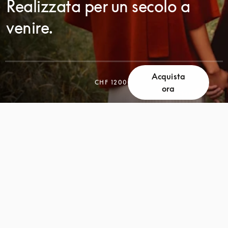
Realizzata per un secolo a
venire.
Acquista
CHF 1200
ora
SCORRI
SCORRI
PER
PER
SCOPRIRE
SCOPRIRE
DI
DI
PIÙ
PIÙ