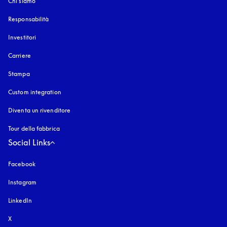
Chi siamo
Responsabilità
Investitori
Carriere
Stampa
Custom integration
Diventa un rivenditore
Tour della fabbrica
Social Links
Facebook
Instagram
si apre in una nuova finestra
LinkedIn
X