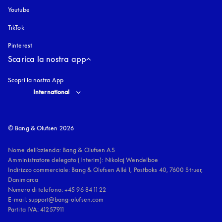
Youtube
si apre in una nuova finestra
TikTok
Pinterest
Scarica la nostra app
Scopri la nostra App
Select country and language
:
International
© Bang & Olufsen 2026
Nome dell'azienda: Bang & Olufsen AS

Amministratore delegato (Interim): Nikolaj Wendelboe 

Indirizzo commerciale: Bang & Olufsen Allé 1, Postboks 40, 7600 Struer, 
Danimarca

Numero di telefono: +45 96 84 11 22

E-mail: support@bang-olufsen.com

Partita IVA: 41257911