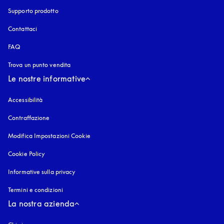
Supporto prodotto
Contattaci
FAQ
Trova un punto vendita
Le nostre informative
Accessibilità
si apre in una nuova finestra
Contraffazione
si apre in una nuova finestra
Modifica Impostazioni Cookie
Cookie Policy
si apre in una nuova finestra
Informative sulla privacy
si apre in una nuova finestra
Termini e condizioni
La nostra azienda