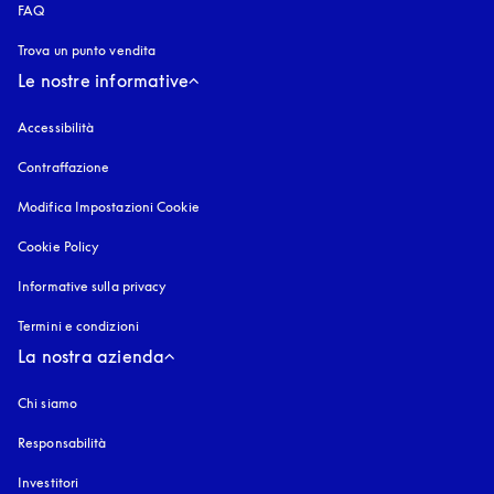
FAQ
Trova un punto vendita
Le nostre informative
Accessibilità
si apre in una nuova finestra
Contraffazione
si apre in una nuova finestra
Modifica Impostazioni Cookie
Cookie Policy
si apre in una nuova finestra
Informative sulla privacy
si apre in una nuova finestra
Termini e condizioni
La nostra azienda
Chi siamo
Responsabilità
Investitori