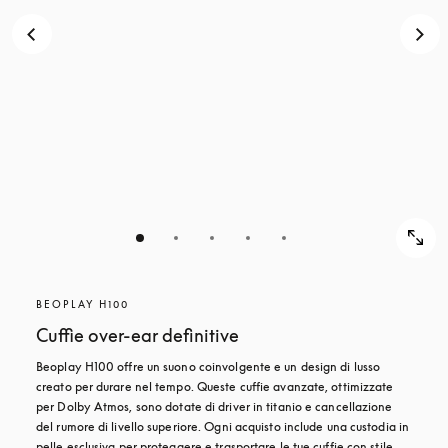
BEOPLAY H100
Cuffie over-ear definitive
Beoplay H100 offre un suono coinvolgente e un design di lusso 
creato per durare nel tempo. Queste cuffie avanzate, ottimizzate 
per Dolby Atmos, sono dotate di driver in titanio e cancellazione 
del rumore di livello superiore. Ogni acquisto include una custodia in 
pelle esclusiva per proteggere e trasportare le tue cuffie con stile.