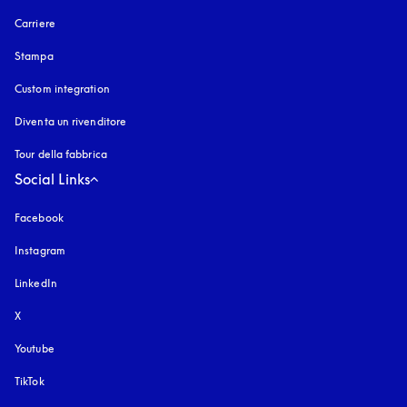
Carriere
Stampa
Custom integration
Diventa un rivenditore
Tour della fabbrica
Social Links
Facebook
Instagram
si apre in una nuova finestra
LinkedIn
X
Youtube
si apre in una nuova finestra
TikTok