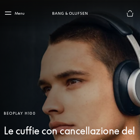
Skip to main content
Skip to main footer
Menu
Chius
BEOPLAY H100
Le cuffie con cancellazione del