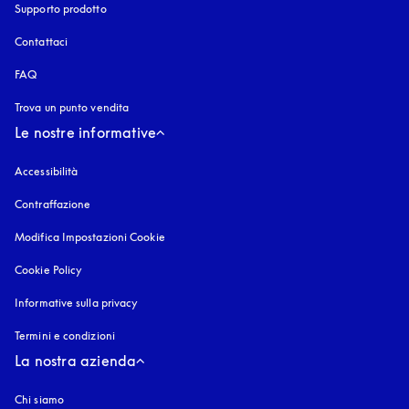
Supporto prodotto
Contattaci
FAQ
Trova un punto vendita
Le nostre informative
Accessibilità
si apre in una nuova finestra
Contraffazione
si apre in una nuova finestra
Modifica Impostazioni Cookie
Cookie Policy
si apre in una nuova finestra
Informative sulla privacy
si apre in una nuova finestra
Termini e condizioni
La nostra azienda
Chi siamo