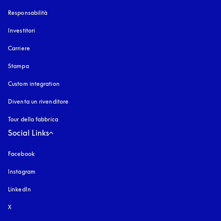
Responsabilità
Investitori
Carriere
Stampa
Custom integration
Diventa un rivenditore
Tour della fabbrica
Social Links
Facebook
Instagram
si apre in una nuova finestra
LinkedIn
X