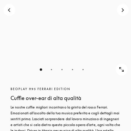
BEOPLAY H95 FERRARI EDITION
Cuffie over-ear di alta qualità
Le nostre cuffie migliori incontrano la grinta del rosso Ferrari. 
Emozionati all’ascolto della tua musica preferita e cogli dettagli mai 
sentiti prima. Lasciati sorprendere dal lavoro minuzioso di ingegneri 
e artisti che si cela dietro questa piccola opera d’arte, ogni volta che 
le indossi. Driver in titanio per musica di alta qualità. Una rotella 