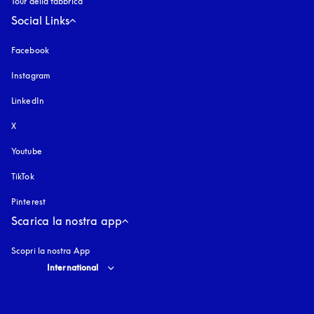
Tour della fabbrica
Social Links
Facebook
Instagram
si apre in una nuova finestra
LinkedIn
X
Youtube
si apre in una nuova finestra
TikTok
Pinterest
Scarica la nostra app
Scopri la nostra App
Select country and language
:
International