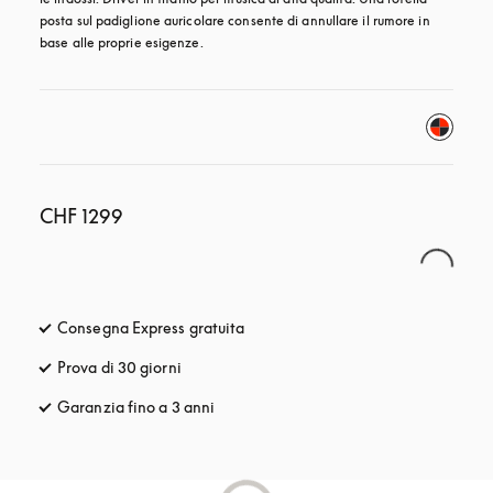
posta sul padiglione auricolare consente di annullare il rumore in 
base alle proprie esigenze.
CHF 1299
Consegna Express gratuita
si apre in una nuova finestra
Prova di 30 giorni
si apre in una nuova finestra
Garanzia fino a 3 anni
si apre in una nuova finestra