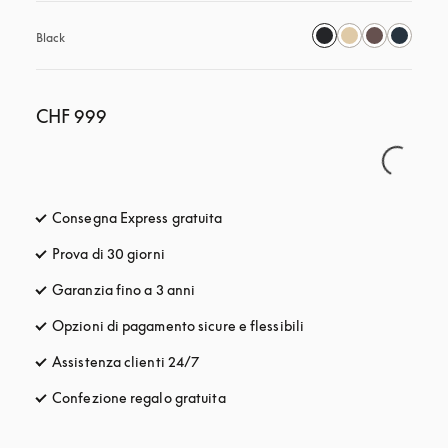
Black
CHF 999
Consegna Express gratuita
si apre in una nuova finestra
Prova di 30 giorni
si apre in una nuova finestra
Garanzia fino a 3 anni
si apre in una nuova finestra
Opzioni di pagamento sicure e flessibili
si apre in una nuova fi
Assistenza clienti 24/7
si apre in una nuova finestra
Confezione regalo gratuita
si apre in una nuova finestra