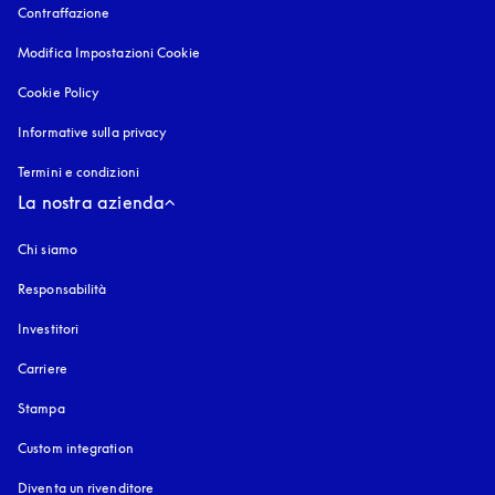
Contraffazione
si apre in una nuova finestra
Modifica Impostazioni Cookie
Cookie Policy
si apre in una nuova finestra
Informative sulla privacy
si apre in una nuova finestra
Termini e condizioni
La nostra azienda
Chi siamo
Responsabilità
Investitori
Carriere
Stampa
Custom integration
Diventa un rivenditore