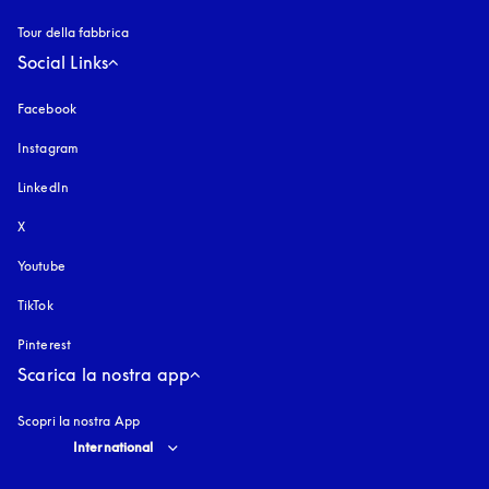
Tour della fabbrica
Social Links
Facebook
Instagram
si apre in una nuova finestra
LinkedIn
X
Youtube
si apre in una nuova finestra
TikTok
Pinterest
Scarica la nostra app
Scopri la nostra App
Select country and language
:
International