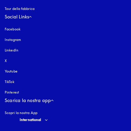
Tour della fabbrica
Social Links
Facebook
Instagram
si apre in una nuova finestra
LinkedIn
X
Youtube
si apre in una nuova finestra
TikTok
Pinterest
Scarica la nostra app
Scopri la nostra App
Select country and language
:
International