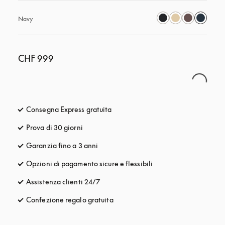
Navy
CHF 999
Consegna Express gratuita
si apre in una nuova finestra
Prova di 30 giorni
si apre in una nuova finestra
Garanzia fino a 3 anni
si apre in una nuova finestra
Opzioni di pagamento sicure e flessibili
si apre in una nuova fi
Assistenza clienti 24/7
si apre in una nuova finestra
Confezione regalo gratuita
si apre in una nuova finestra