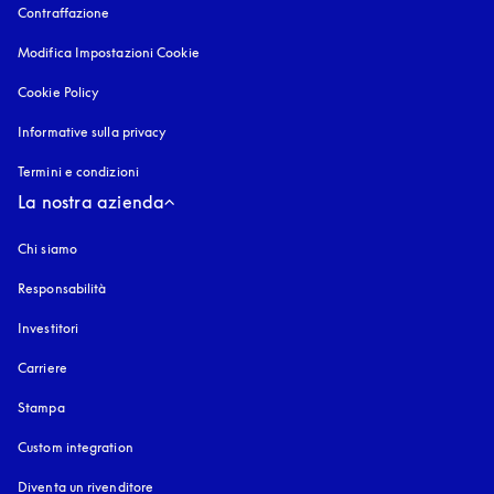
Contraffazione
si apre in una nuova finestra
Modifica Impostazioni Cookie
Cookie Policy
si apre in una nuova finestra
Informative sulla privacy
si apre in una nuova finestra
Termini e condizioni
La nostra azienda
Chi siamo
Responsabilità
Investitori
Carriere
Stampa
Custom integration
Diventa un rivenditore