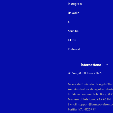
Instagram
si apre in una nuova fi
LinkedIn
X
Youtube
si apre in una nuova fine
TikTok
Pinterest
Select country and lang
International
© Bang & Olufsen 2026
Nome dell'azienda: Bang & Oluf
Amministratore delegato (Interi
Indirizzo commerciale: Bang & Ol
Numero di telefono: +45 96 84 11
E-mail: support@bang-olufsen.c
Partita IVA: 41257911