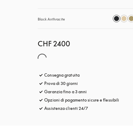
Black Anthracite
CHF 2400
Consegna gratuita
si apre in una nuova finestra
Prova di 30 giorni
si apre in una nuova finestra
Garanzia fino a 3 anni
si apre in una nuova fine
Opzioni di pagamento sicure e flessibili
si apre
Assistenza clienti 24/7
si apre in una nuova fin