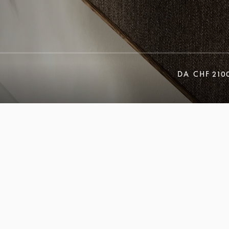
DA
CHF 210