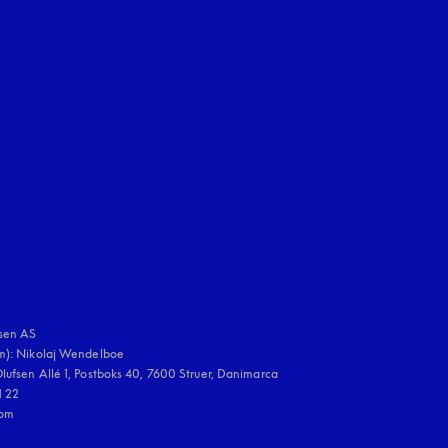
nestra
stra
uage
:
sen AS

m): Nikolaj Wendelboe 

ufsen Allé 1, Postboks 40, 7600 Struer, Danimarca

 22

om
