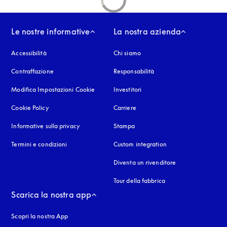
Le nostre informative
La nostra azienda
Accessibilità
si apre in una nuova finestra
Chi siamo
Contraffazione
si apre in una nuova finestra
Responsabilità
Modifica Impostazioni Cookie
Investitori
Cookie Policy
si apre in una nuova finestra
Carriere
Informative sulla privacy
si apre in una nuova finestra
Stampa
Termini e condizioni
Custom integration
Diventa un rivenditore
Tour della fabbrica
Scarica la nostra app
Scopri la nostra App