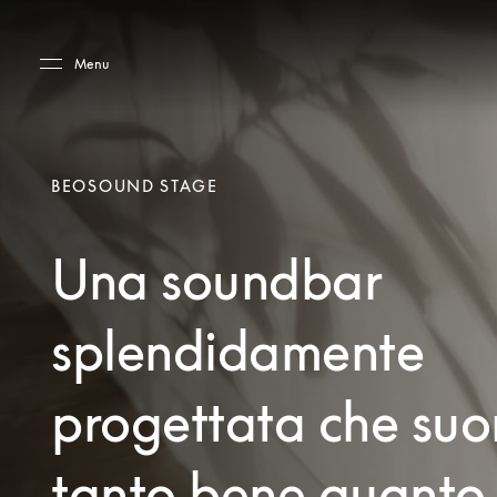
Skip to main content
Skip to main footer
Menu
BEOSOUND STAGE
Una soundbar
splendidamente
progettata che su
tanto bene quanto