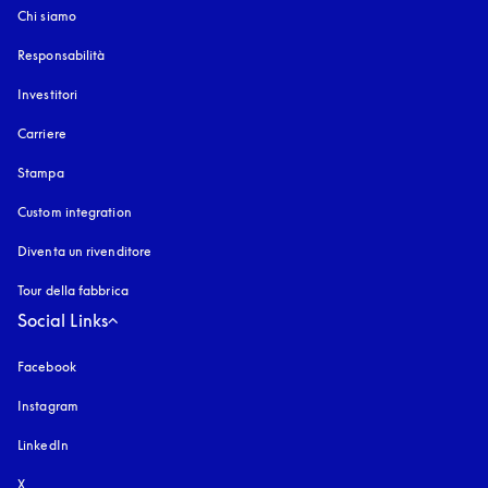
Chi siamo
Responsabilità
Investitori
Carriere
Stampa
Custom integration
Diventa un rivenditore
Tour della fabbrica
Social Links
Facebook
Instagram
si apre in una nuova finestra
LinkedIn
X