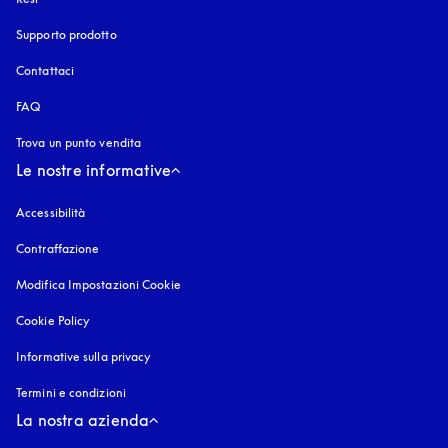
Supporto prodotto
Contattaci
FAQ
Trova un punto vendita
Le nostre informative
Accessibilità
si apre in una nuova finestra
Contraffazione
si apre in una nuova finestra
Modifica Impostazioni Cookie
Cookie Policy
si apre in una nuova finestra
Informative sulla privacy
si apre in una nuova finestra
Termini e condizioni
La nostra azienda