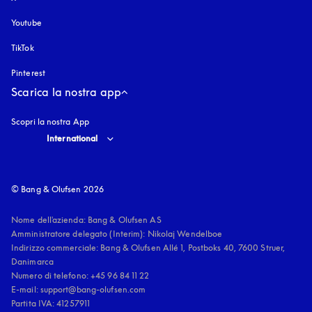
Youtube
si apre in una nuova finestra
TikTok
Pinterest
Scarica la nostra app
Scopri la nostra App
Select country and language
:
International
© Bang & Olufsen 2026
Nome dell'azienda: Bang & Olufsen AS

Amministratore delegato (Interim): Nikolaj Wendelboe 

Indirizzo commerciale: Bang & Olufsen Allé 1, Postboks 40, 7600 Struer, 
Danimarca

Numero di telefono: +45 96 84 11 22

E-mail: support@bang-olufsen.com

Partita IVA: 41257911