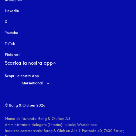
LinkedIn
X
Youtube
si apre in una nuova finestra
TikTok
Pinterest
Scarica la nostra app
Scopri la nostra App
Select country and language
:
International
© Bang & Olufsen 2026
Nome dell'azienda: Bang & Olufsen AS

Amministratore delegato (Interim): Nikolaj Wendelboe 

Indirizzo commerciale: Bang & Olufsen Allé 1, Postboks 40, 7600 Struer, 