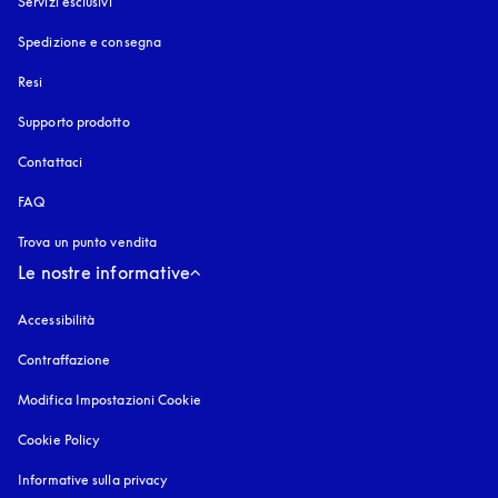
Servizi esclusivi
Spedizione e consegna
Resi
Supporto prodotto
Contattaci
FAQ
Trova un punto vendita
Le nostre informative
Accessibilità
si apre in una nuova finestra
Contraffazione
si apre in una nuova finestra
Modifica Impostazioni Cookie
Cookie Policy
si apre in una nuova finestra
Informative sulla privacy
si apre in una nuova finestra