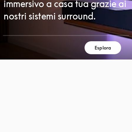
immersivo a casa tua grazie ai
nostri sistemi surround.
Esplora
SCORRI
SCORRI
PER
PER
SCOPRIRE
SCOPRIRE
DI
DI
PIÙ
PIÙ