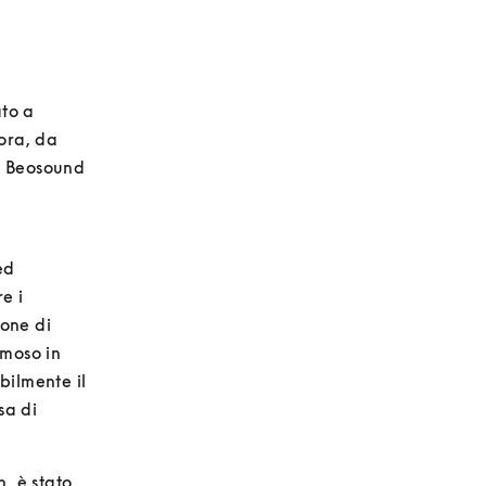
to a 
ora, da 
e Beosound 
d 
 i 
one di 
moso in 
ilmente il 
a di 
 è stato 