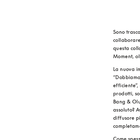
Sono trasco
collaborare
questa coll
Moment, olt
La nuova im
“Dobbiamo s
efficiente”
prodotti, s
Bang & Oluf
assoluto? A
diffusore p
completame
Come spesso