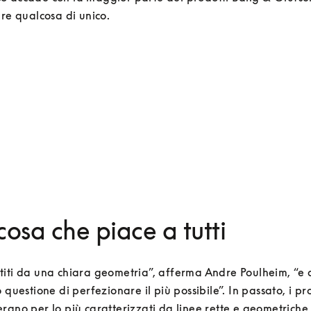
are qualcosa di unico.
osa che piace a tutti
iti da una chiara geometria”, afferma Andre Poulheim, “e d
 questione di perfezionare il più possibile”. In passato, i pr
rano per lo più caratterizzati da linee rette e geometriche,