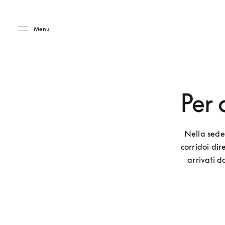
Skip to main content
Skip to main footer
Menu
Per 
Nella sede
corridoi dir
arrivati d