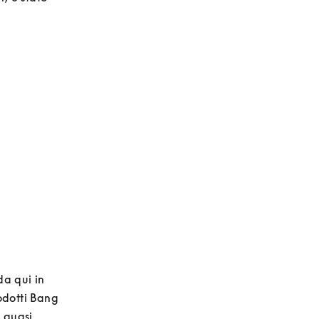
a qui in 
odotti Bang 
 quasi 