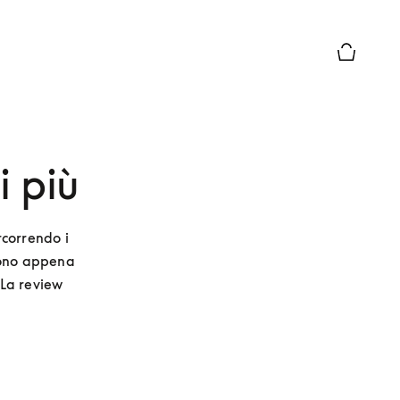
Chiusura 
i più
correndo i 
sono appena 
La review 