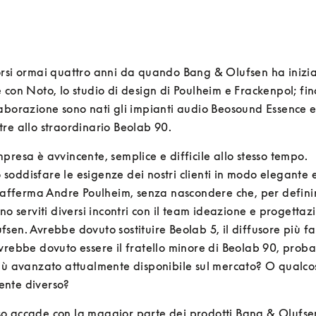
rsi ormai quattro anni da quando Bang & Olufsen ha inizia
 con Noto, lo studio di design di Poulheim e Frackenpol; fin
aborazione sono nati gli impianti audio Beosound Essence 
re allo straordinario Beolab 90.
presa è avvincente, semplice e difficile allo stesso tempo.

oddisfare le esigenze dei nostri clienti in modo elegante e
, afferma Andre Poulheim, senza nascondere che, per definire
ono serviti diversi incontri con il team ideazione e progettazi
sen. Avrebbe dovuto sostituire Beolab 5, il diffusore più fa
vrebbe dovuto essere il fratello minore di Beolab 90, probab
iù avanzato attualmente disponibile sul mercato? O qualcos
nte diverso?
 accade con la maggior parte dei prodotti Bang & Olufsen,