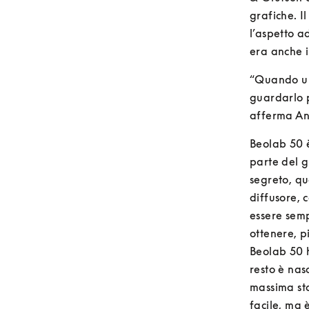
grafiche. I
l’aspetto a
era anche i
“Quando un 
guardarlo p
afferma An
Beolab 50 è
parte del g
segreto, q
diffusore, 
essere sem
ottenere, pi
Beolab 50 h
resto è nasc
massima sta
facile, ma è