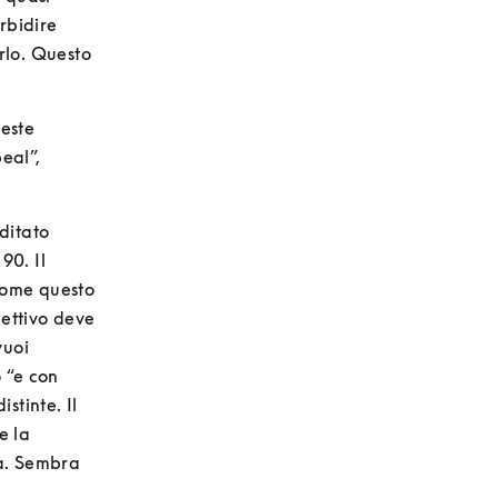
bidire 
lo. Questo 
este 
al”, 
itato 
0. Il 
ome questo 
ettivo deve 
uoi 
 “e con 
tinte. Il 
 la 
ta. Sembra 