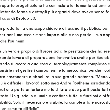
l reparto progettazione ha cominciato lentamente ad ammor
dottando forme e dettagli più organici dove aveva senso far
l caso di Beolab 50.
prodotto ha uno scopo chiaro e affascina il pubblico, potr
er anni, ma esso rimane impassibile e non perde il suo appe
dre Poulheim.
 un vero e proprio diffusore ad alte prestazioni che ha ered
rande lavoro di preparazione innovativo svolto per Beolab 9
uando si lavora a qualcosa di tecnologicamente complesso c
consiste nel gestire i componenti e la meccanica, perché l’obi
pre nascondere o abbellire la sua grande potenza. “Meno v
ù è difficile il lavoro”, sottolinea Andre Poulheim sorridendo
ai una parte anteriore molto chiara e due parti posteriori dis
osto. Un guscio in alluminio contiene tutte le funzioni e offre
bilità. Solo il necessario è visibile, la complessità è nascos
 un compito difficile”.