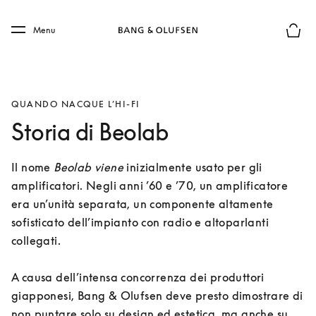
Skip to main content
Skip to main footer
Menu
Chius
QUANDO NACQUE L’HI-FI
Storia di Beolab
Il nome 
Beolab viene
 inizialmente usato per gli 
amplificatori. Negli anni ’60 e ’70, un amplificatore 
era un’unità separata, un componente altamente 
sofisticato dell’impianto con radio e altoparlanti 
collegati. 

A causa dell’intensa concorrenza dei produttori 
giapponesi, Bang & Olufsen deve presto dimostrare di 
non puntare solo su design ed estetica, ma anche su 