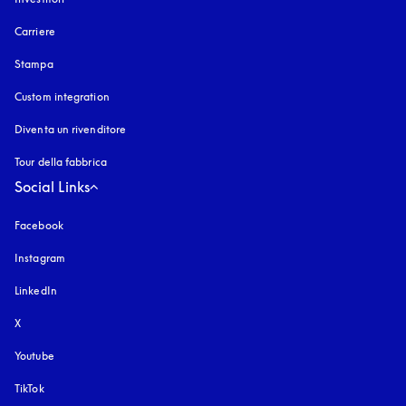
Carriere
Stampa
Custom integration
Diventa un rivenditore
Tour della fabbrica
Social Links
Facebook
Instagram
si apre in una nuova finestra
LinkedIn
X
Youtube
si apre in una nuova finestra
TikTok