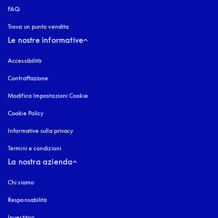
FAQ
Trova un punto vendita
Le nostre informative
Accessibilità
si apre in una nuova finestra
Contraffazione
si apre in una nuova finestra
Modifica Impostazioni Cookie
Cookie Policy
si apre in una nuova finestra
Informative sulla privacy
si apre in una nuova finestra
Termini e condizioni
La nostra azienda
Chi siamo
Responsabilità
Investitori