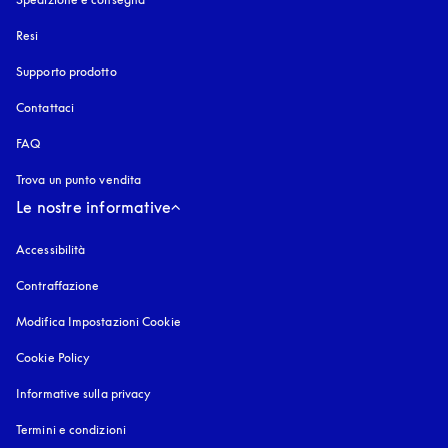
Resi
Supporto prodotto
Contattaci
FAQ
Trova un punto vendita
Le nostre informative
Accessibilità
si apre in una nuova finestra
Contraffazione
si apre in una nuova finestra
Modifica Impostazioni Cookie
Cookie Policy
si apre in una nuova finestra
Informative sulla privacy
si apre in una nuova finestra
Termini e condizioni