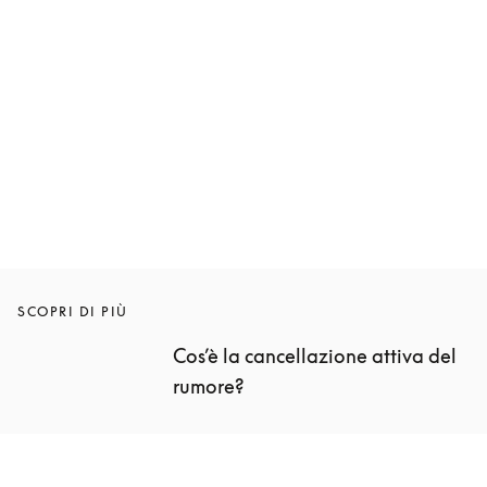
Beoplay HX
CHF 599
3 Colori
SCOPRI DI PIÙ
Cos’è la cancellazione attiva del 
rumore? 