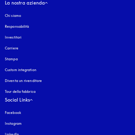
La nostra azienda
Chi siamo
Responsabilità
Investitori
Carriere
Stampa
Custom integration
Diventa un rivenditore
Tour della fabbrica
Social Links
Facebook
Instagram
si apre in una nuova finestra
LinkedIn