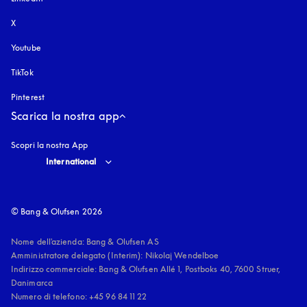
X
Youtube
si apre in una nuova finestra
TikTok
Pinterest
Scarica la nostra app
Scopri la nostra App
Select country and language
:
International
© Bang & Olufsen 2026
Nome dell'azienda: Bang & Olufsen AS

Amministratore delegato (Interim): Nikolaj Wendelboe 

Indirizzo commerciale: Bang & Olufsen Allé 1, Postboks 40, 7600 Struer, 
Danimarca

Numero di telefono: +45 96 84 11 22
