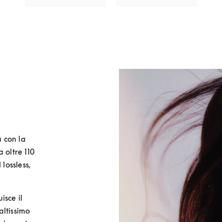
con la 
oltre 110 
lossless, 
sce il 
ltissimo 