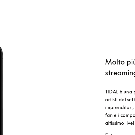
Molto pi
streamin
TIDAL è una p
artisti del se
imprenditori, 
fan e i compo
altissimo livel