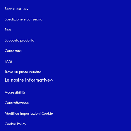
Servizi esclusivi
Spedizione e consegna
Resi
Supporto prodotto
Contattaci
FAQ
Trova un punto vendita
Le nostre informative
Accessibilità
si apre in una nuova finestra
Contraffazione
si apre in una nuova finestra
Modifica Impostazioni Cookie
Cookie Policy
si apre in una nuova finestra