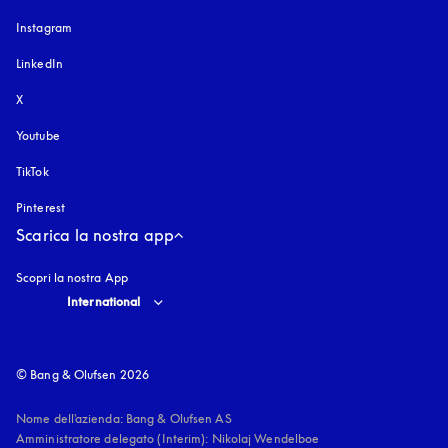
Instagram
si apre in una nuova finestra
LinkedIn
X
Youtube
si apre in una nuova finestra
TikTok
Pinterest
Scarica la nostra app
Scopri la nostra App
Select country and language
:
International
© Bang & Olufsen 2026
Nome dell'azienda: Bang & Olufsen AS

Amministratore delegato (Interim): Nikolaj Wendelboe 
