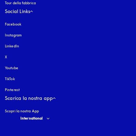
Tour della fabbrica
Social Links
Facebook
Instagram
si apre in una nuova finestra
LinkedIn
X
Youtube
si apre in una nuova finestra
TikTok
Pinterest
Scarica la nostra app
Scopri la nostra App
Select country and language
:
International