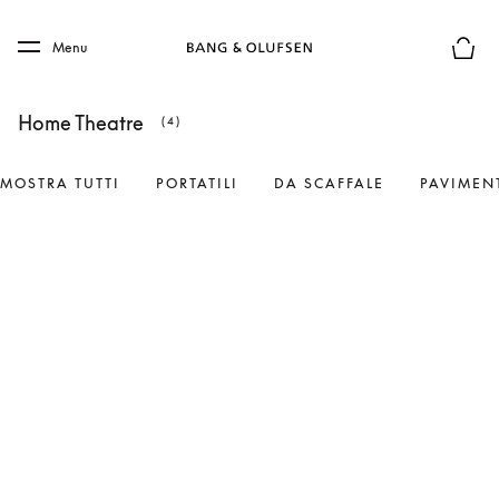
Skip to main content
Skip to main footer
Menu
Chius
Home Theatre
(4)
MOSTRA TUTTI
PORTATILI
DA SCAFFALE
PAVIMEN