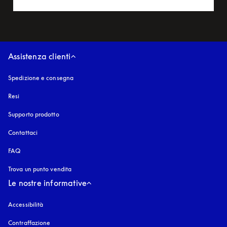
Assistenza clienti
Spedizione e consegna
Resi
Supporto prodotto
Contattaci
FAQ
Trova un punto vendita
Le nostre informative
Accessibilità
si apre in una nuova finestra
Contraffazione
si apre in una nuova finestra