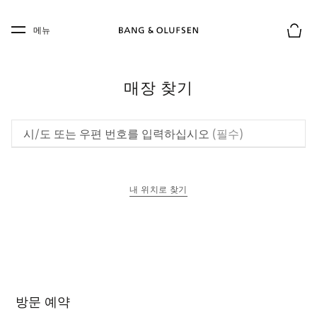
Skip to main content
Skip to main footer
메뉴
장바구
매장 찾기
시/도 또는 우편 번호를 입력하십시오
(필수)
내 위치로 찾기
새 탭에서 열림
방문 예약