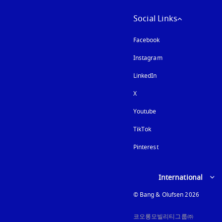
Social Links
Facebook
Instagram
새 탭에서 열림
LinkedIn
X
Youtube
새 탭에서 열림
TikTok
Pinterest
Select country and lan
International
© Bang & Olufsen 2026
코오롱모빌리티그룹㈜
