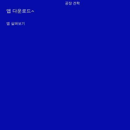
공장 견학
앱 다운로드
앱 살펴보기
guage
: