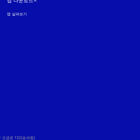
앱 다운로드
앱 살펴보기
guage
:
오금로 132(송파동)
