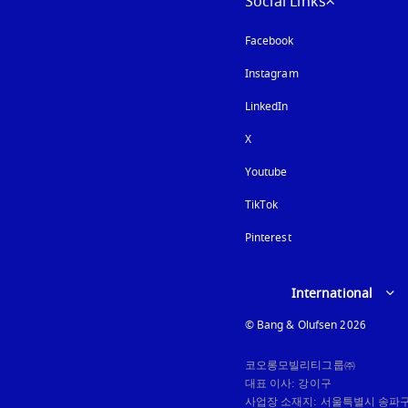
Social Links
Facebook
Instagram
새 탭에서 열림
LinkedIn
X
Youtube
새 탭에서 열림
TikTok
Pinterest
Select country and lan
International
© Bang & Olufsen 2026
코오롱모빌리티그룹㈜

대표 이사: 강이구

사업장 소재지: 서울특별시 송파구 