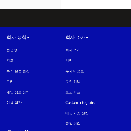
회사 정책
회사 소개
접근성
새 탭에서 열림
회사 소개
위조
새 탭에서 열림
책임
쿠키 설정 변경
투자자 정보
쿠키
새 탭에서 열림
구인 정보
개인 정보 정책
새 탭에서 열림
보도 자료
이용 약관
Custom integration
매장 가맹 신청
공장 견학