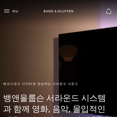
Skip to main content
Skip to main footer
메뉴
장바구
베오사운드 시어터로 완성하는 서라운드 사운드
뱅앤올룹슨 서라운드 시스템
과 함께 영화, 음악, 몰입적인