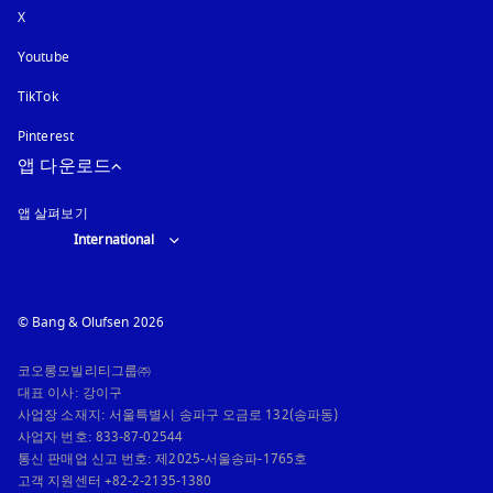
X
Youtube
새 탭에서 열림
TikTok
Pinterest
앱 다운로드
앱 살펴보기
Select country and language
:
International
© Bang & Olufsen 2026
코오롱모빌리티그룹㈜

대표 이사: 강이구

사업장 소재지: 서울특별시 송파구 오금로 132(송파동)

사업자 번호: 833-87-02544

통신 판매업 신고 번호: 제2025-서울송파-1765호

고객 지원센터 +82-2-2135-1380
