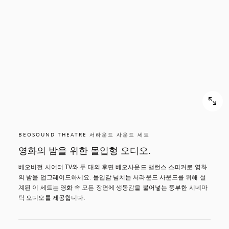
스
스
크
크
롤
롤
해
해
서
서
확
확
인
인
해
해
보
보
기
기
BEOSOUND THEATRE 서라운드 사운드 세트
영화의 밤을 위한 몰입형 오디오.
베오비전 시어터 TV와 두 대의 후면 베오사운드 밸런스 스피커로 영화
의 밤을 업그레이드하세요. 몰입감 넘치는 서라운드 사운드를 위해 설
계된 이 세트는 영화 속 모든 장면에 생동감을 불어넣는 풍부한 시네마
틱 오디오를 제공합니다.