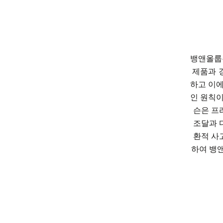
뱅앤올룹슨
제품과 
하고 이에
인 원칙이
슨은 프
조달과 
환적 사
하여 뱅