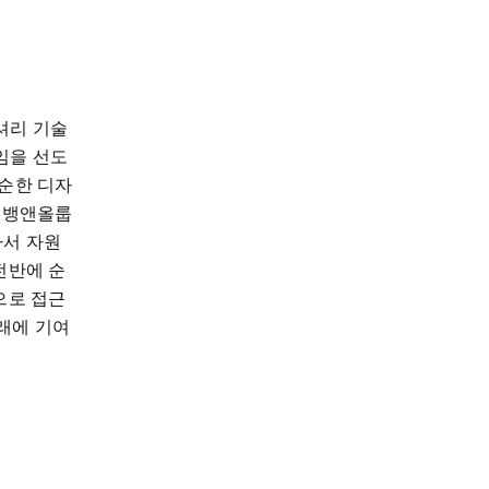
리 기술 
임을 선도
단순한 디자
. 뱅앤올룹
서 자원 
전반에 순
으로 접근
래에 기여