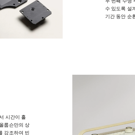
두 번째 수명
수 있도록 설계
기간 동안 순
서 시간이 흘
앤올룹슨만의 상
를 강조하여 빈