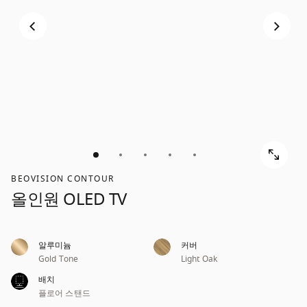
스
스
크
크
롤
롤
해
해
서
서
확
확
인
인
해
해
보
보
기
기
BEOVISION CONTOUR
올인원 OLED TV
알루미늄
커버
Gold Tone
Light Oak
배치
플로어 스탠드