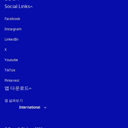
Social Links
Facebook
Instagram
새 탭에서 열림
LinkedIn
X
Youtube
새 탭에서 열림
TikTok
Pinterest
앱 다운로드
앱 살펴보기
Select country and language
:
International