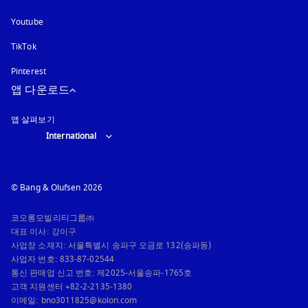
Youtube
새 탭에서 열림
TikTok
Pinterest
앱 다운로드
앱 살펴보기
Select country and language
:
International
© Bang & Olufsen 2026
코오롱모빌리티그룹㈜

대표 이사: 강이구

사업장 소재지: 서울특별시 송파구 오금로 132(송파동)

사업자 번호: 833-87-02544

통신 판매업 신고 번호: 제2025-서울송파-1765호

고객 지원센터 +82-2-2135-1380

이메일: bno3011825@kolon.com
