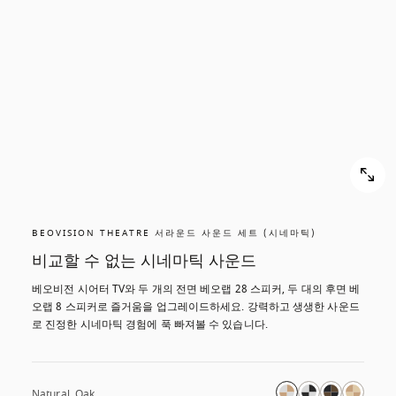
스
스
크
크
롤
롤
해
해
서
서
확
확
인
인
해
해
보
보
기
기
BEOVISION THEATRE 서라운드 사운드 세트 (시네마틱)
비교할 수 없는 시네마틱 사운드
베오비전 시어터 TV와 두 개의 전면 베오랩 28 스피커, 두 대의 후면 베
오랩 8 스피커로 즐거움을 업그레이드하세요. 강력하고 생생한 사운드
로 진정한 시네마틱 경험에 푹 빠져볼 수 있습니다.
Natural, Oak