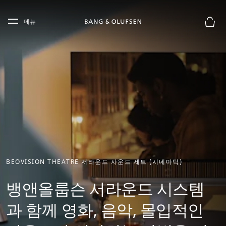
Skip to main content
Skip to main footer
메뉴
장바구
BEOVISION THEATRE 서라운드 사운드 세트 (시네마틱)
뱅앤올룹슨 서라운드 시스템
과 함께 영화, 음악, 몰입적인