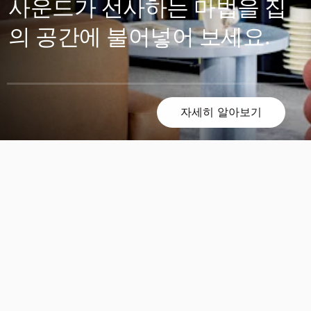
사운드가 선사하는 마법을 집
의 공간에 불어넣어 보세요.
자세히 알아보기
스
스
크
크
롤
롤
해
해
서
서
확
확
인
인
해
해
보
보
기
기