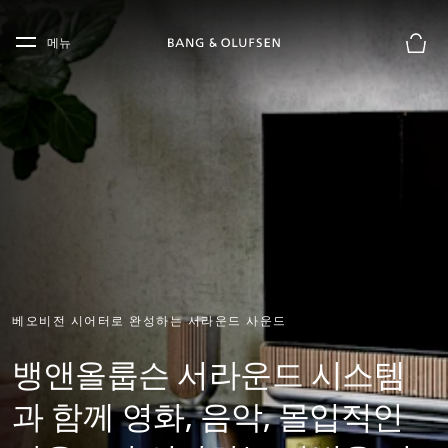
Skip to main content
Skip to main footer
메뉴
장바구
베오비전 시어터로 완성하는 서라운드 사운드
뱅앤올룹슨 서라운드 시스템
과 함께 영화, 음악, 몰입적인