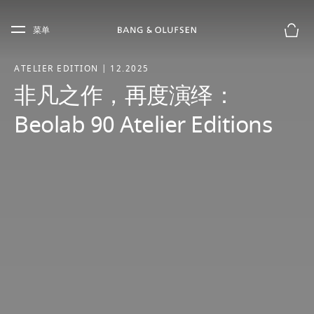
Skip to main content
Skip to main footer
菜单
购物
ATELIER EDITION | 12.2025
非凡之作，再度演绎：
Beolab 90 Atelier Editions