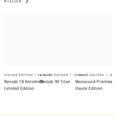
ATELIER
ATELIER EDITION | 04.2026
ATELIER EDITION | 11.2025
ATELIER EDITION | 11.
AT
Beolab 18 Antolini®
Beolab 90 Titan
Beosound Premiere
Ar
Limited Edition
Haute Edition