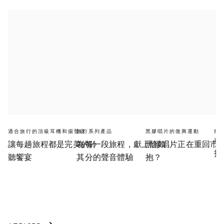
適合旅行的頂級耳機和揚聲器
旅行系列產品
黑膠唱片的復興運動
燈
再
讓每趟旅程都是完美的聆
為每一段旅程，獻上恰如
黑膠唱片正在重回市
打
聽饗宴
其分的聲音體驗
抱？