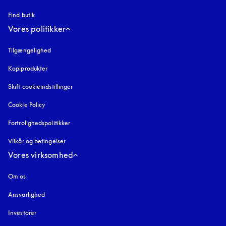
Find butik
Vores politikker
Tilgængelighed
åbnes under en ny fane
Kopiprodukter
åbnes under en ny fane
Skift cookieindstillinger
Cookie Policy
åbnes under en ny fane
Fortrolighedspolitikker
åbnes under en ny fane
Vilkår og betingelser
Vores virksomhed
Om os
Ansvarlighed
Investorer