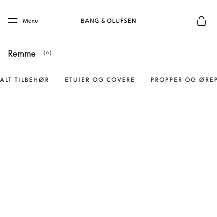
Skip to main content
Skip to main footer
Menu
Forhån
Remme
(6)
ALT TILBEHØR
ETUIER OG COVERE
PROPPER OG ØRE