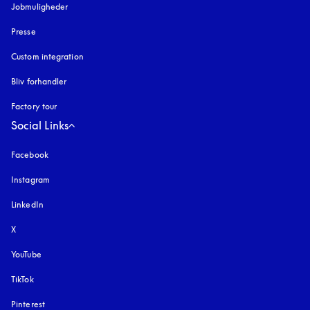
Jobmuligheder
Presse
Custom integration
Bliv forhandler
Factory tour
Social Links
Facebook
Instagram
åbnes under en ny fane
LinkedIn
X
YouTube
åbnes under en ny fane
TikTok
Pinterest