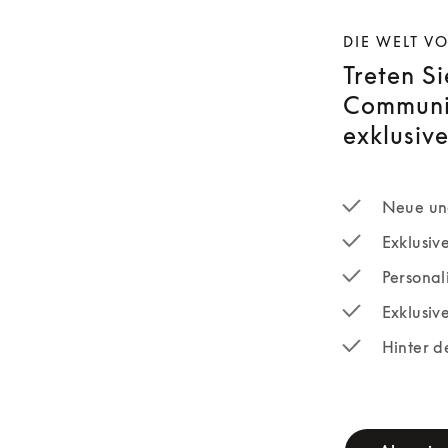
DIE WELT V
Treten S
Communit
exklusive
Neue und
Exklusiv
Personali
Exklusiv
Hinter d
newsletter-fo