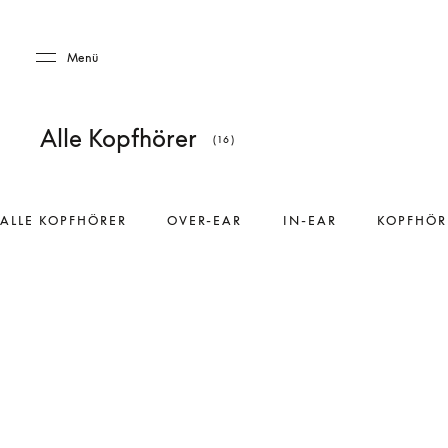
Skip to main content
Skip to main footer
Menü
Alle Kopfhörer
(16)
ALLE KOPFHÖRER
OVER-EAR
IN-EAR
KOPFHÖR