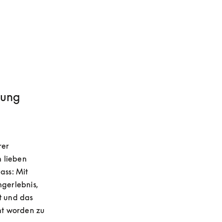
rung
er 
 lieben 
ss: Mit 
gerlebnis, 
 und das 
t worden zu 