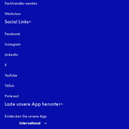
Fachhändler werden
Werkstour
Social Links
Facebook
Instagram
öffnet sich in einem neuen Tab
LinkedIn
X
YouTube
öffnet sich in einem neuen Tab
TikTok
Pinterest
Lade unsere App herunter
Entdecken Sie unsere App
Select country and language
:
International