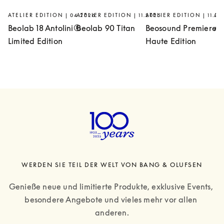
ATELIER EDITION | 04.2026
ATELIER EDITION | 11.2025
ATELIER EDITION | 11.20
AT
Beolab 18 Antolini®
Beolab 90 Titan
Beosound Premiere
Ar
Limited Edition
Haute Edition
WERDEN SIE TEIL DER WELT VON BANG & OLUFSEN
Genieße neue und limitierte Produkte, exklusive Events, 
besondere Angebote und vieles mehr vor allen 
anderen.