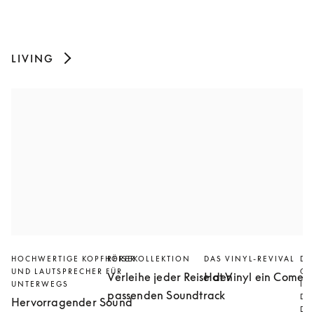
LIVING
HOCHWERTIGE KOPFHÖRER
REISEKOLLEKTION
DAS VINYL-REVIVAL
DI
UND LAUTSPRECHER FÜR
GE
Verleihe jeder Reise den
Hat Vinyl ein Comeb
UNTERWEGS
IN
passenden Soundtrack
DU
Hervorragender Sound
DE