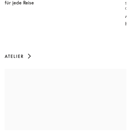
für jede Reise
SO
GE
Au
He
ATELIER