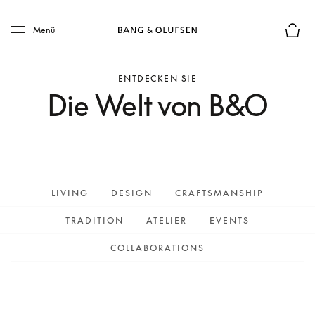
Skip to main content
Skip to main footer
Menü
Die m
ENTDECKEN SIE
Die Welt von B&O
LIVING
DESIGN
CRAFTSMANSHIP
TRADITION
ATELIER
EVENTS
COLLABORATIONS