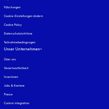
Fälschungen
öffnet sich in einem neuen Tab
Cookie-Einstellungen ändern
Cookie Policy
öffnet sich in einem neuen Tab
Datenschutzrichtlinie
öffnet sich in einem neuen Tab
Teilnahmebedingungen
Unser Unternehmen
Über uns
Verantwortlichkeit
Investoren
Jobs & Karriere
Presse
Custom integration