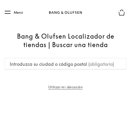
Skip to main content
Skip to main footer
Menú
El mod
Bang & Olufsen Localizador de
tiendas | Buscar una tienda
Introduzca su ciudad o código postal
(obligatorio)
Utilizar mi ubicación
apertura en una pestaña nueva