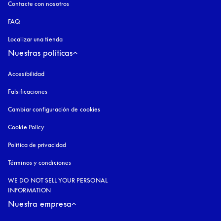
Contacte con nosotros
FAQ
Localizar una tienda
Nuestras políticas
Accesibilidad
apertura en una pestaña nueva
Falsificaciones
apertura en una pestaña nueva
Cambiar configuración de cookies
Cookie Policy
apertura en una pestaña nueva
Política de privacidad
apertura en una pestaña nueva
Términos y condiciones
WE DO NOT SELL YOUR PERSONAL
INFORMATION
Nuestra empresa