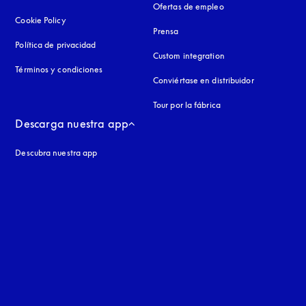
Ofertas de empleo
Cookie Policy
apertura en una pestaña nueva
Prensa
Política de privacidad
apertura en una pestaña nueva
Custom integration
Términos y condiciones
Conviértase en distribuidor
Tour por la fábrica
Descarga nuestra app
Descubra nuestra app
aña nueva
a nueva