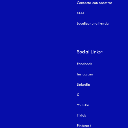
Contacte con nosotros
FAQ
Localizar una tienda
Social Links
Facebook
Instagram
apertura en una pest
LinkedIn
X
YouTube
apertura en una pestañ
TikTok
Pinterest