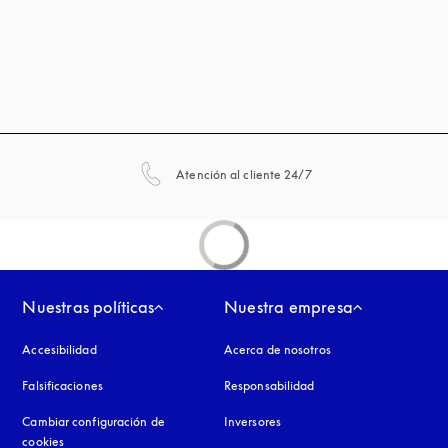
apertura en una pestañ
Atención al cliente 24/7
Nuestras políticas
Nuestra empresa
Accesibilidad
apertura en una pestaña nueva
Acerca de nosotros
Falsificaciones
apertura en una pestaña nueva
Responsabilidad
Cambiar configuración de
Inversores
cookies