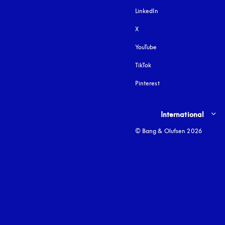
LinkedIn
X
YouTube
apertura en una pestañ
TikTok
Pinterest
Select country and lang
International
© Bang & Olufsen 2026