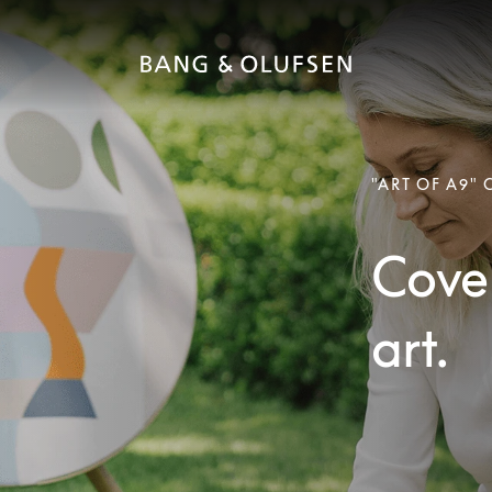
"ART OF A9"
Cover
art.