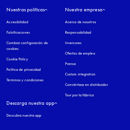
Nuestras políticas
Nuestra empresa
Accesibilidad
apertura en una pestaña nueva
Acerca de nosotros
Falsificaciones
apertura en una pestaña nueva
Responsabilidad
Cambiar configuración de
Inversores
cookies
Ofertas de empleo
Cookie Policy
apertura en una pestaña nueva
Prensa
Política de privacidad
apertura en una pestaña nueva
Custom integration
Términos y condiciones
Conviértase en distribuidor
Tour por la fábrica
Descarga nuestra app
Descubra nuestra app
aña nueva