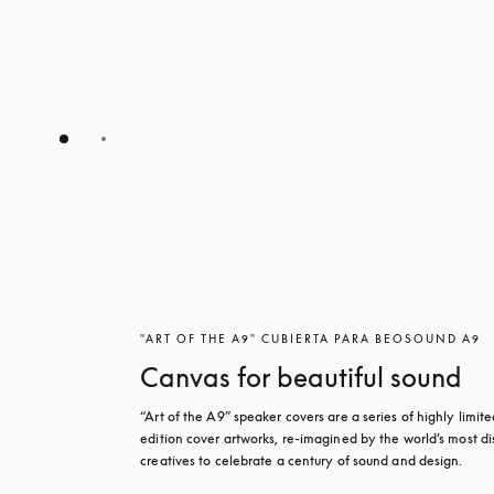
"ART OF THE A9" CUBIERTA PARA BEOSOUND A9
Canvas for beautiful sound
“Art of the A9” speaker covers are a series of highly limite
edition cover artworks, re-imagined by the world’s most dis
creatives to celebrate a century of sound and design.