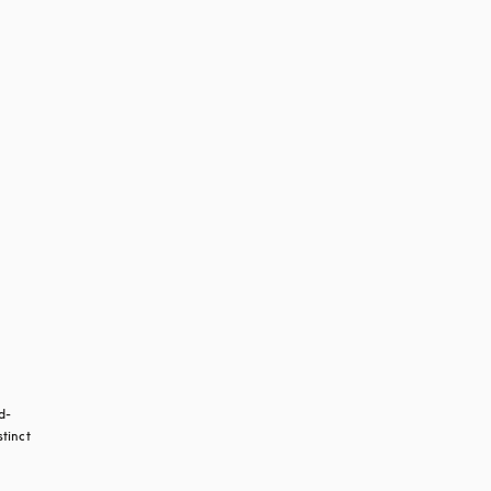
d-
tinct 