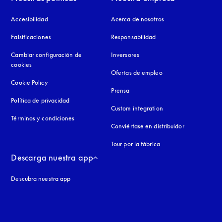
Accesibilidad
apertura en una pestaña nueva
Acerca de nosotros
Falsificaciones
apertura en una pestaña nueva
Responsabilidad
Cambiar configuración de
Inversores
cookies
Ofertas de empleo
Cookie Policy
apertura en una pestaña nueva
Prensa
Política de privacidad
apertura en una pestaña nueva
Custom integration
Términos y condiciones
Conviértase en distribuidor
Tour por la fábrica
Descarga nuestra app
Descubra nuestra app
aña nueva