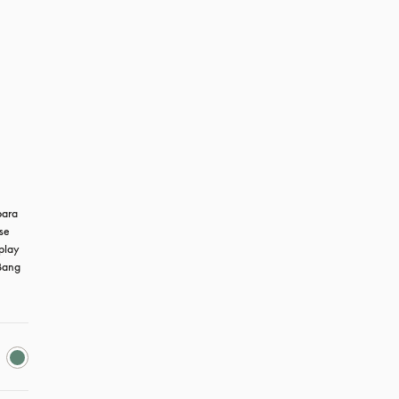
ara 
se 
lay 
Bang 